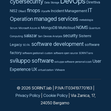
DevOps
cybersecurity
Direttiva
Data Storage
IT
finops
NIS2
Incident Management
DRaaS
illycaffe
managed services
Operation
metodologia
NGMS
MongoDB
Multicloud
Scrum
Microsoft Azure AI
Quantum
salazar
security
Sistemi
Computing
San Devices Analysis
software development
Legacy
software
SO.FA.
factory
software gestionali custom
software open source
SORINTians
sviluppo software
User
sviluppo software personalizzati
Experience UX
virtualization
VMware
© 2026 SORINT.lab | P.IVA IT03419770163 |
Privacy Policy
|
Cookie Policy
| Via Zanica, 17,
24050 Bergamo