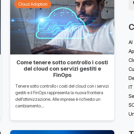
Cloud Adoption
C
AI
Ap
Cl
Come tenere sotto controllo i costi
del cloud con servizi gestiti e
Cu
FinOps
D
Tenere sotto controllo i costi del cloud con i servizi
IT
gestiti e il FinOps rappresenta la nuova frontiera
Se
dell’ottimizzazione. Alle imprese è richiesto un
SO
cambiamento…
Un