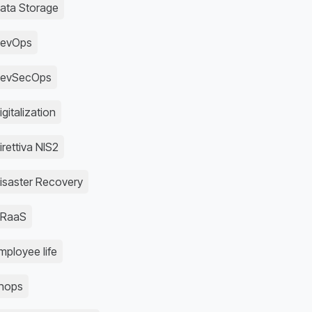
ata Storage
evOps
evSecOps
igitalization
irettiva NIS2
isaster Recovery
RaaS
mployee life
inops