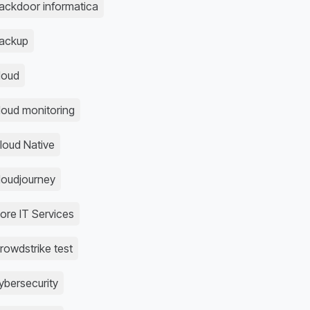
ackdoor informatica
ackup
loud
loud monitoring
loud Native
loudjourney
ore IT Services
rowdstrike test
ybersecurity