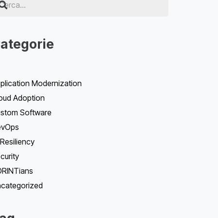
ategorie
plication Modernization
oud Adoption
stom Software
evOps
 Resiliency
curity
RINTians
categorized