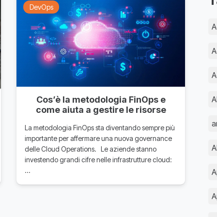
T
DevOps
A
A
A
A
Cos’è la metodologia FinOps e
come aiuta a gestire le risorse
a
La metodologia FinOps sta diventando sempre più
importante per affermare una nuova governance
delle Cloud Operations. Le aziende stanno
investendo grandi cifre nelle infrastrutture cloud:
…
A
A