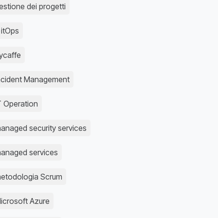
estione dei progetti
itOps
llycaffe
ncident Management
T Operation
anaged security services
anaged services
etodologia Scrum
icrosoft Azure