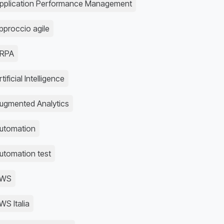
pplication Performance Management
pproccio agile
RPA
rtificial Intelligence
ugmented Analytics
utomation
utomation test
AWS
WS Italia