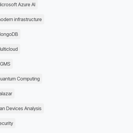
icrosoft Azure AI
odern infrastructure
ongoDB
ulticloud
NGMS
uantum Computing
alazar
an Devices Analysis
ecurity