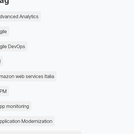
ag
dvanced Analytics
gile
gile DevOps
I
mazon web services Italia
APM
pp monitoring
pplication Modernization