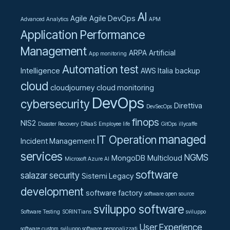
AI
Agile
Agile DevOps
Advanced Analytics
APM
Application Performance
Management
ARPA
Artificial
App monitoring
Automation test
Intelligence
AWS Italia
backup
cloud
cloudjourney
cloud monitoring
DevOps
cybersecurity
Direttiva
DevSecOps
finops
NIS2
Disaster Recovery
DRaaS
Employee life
GitOps
illycaffe
managed
IT Operation
Incident Management
services
NGMS
MongoDB
Multicloud
Microsoft Azure AI
software
salazar
security
Sistemi Legacy
development
software factory
software open source
sviluppo software
Software Testing
SORINTians
sviluppo
User Experience
software custom
sviluppo software personalizzati