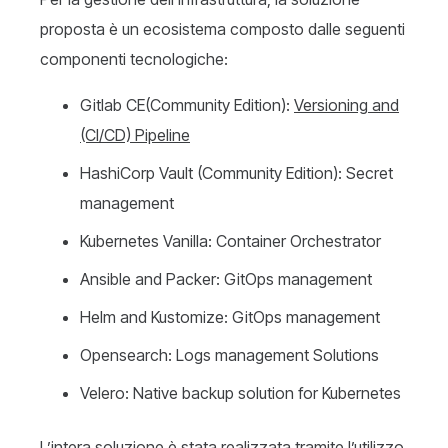
proposta è un ecosistema composto dalle seguenti
componenti tecnologiche:
Gitlab CE(Community Edition):
V
ersioning
and
(CI/CD)
P
ipeline
HashiCorp Vault (Community Edition): Secret
management
Kubernetes Vanilla: Container Orchestrator
Ansible and Packer: GitOps management
Helm and Kustomize: GitOps management
Opensearch: Logs management Solutions
Velero: Native backup solution for Kubernetes
L’intera soluzione è stata realizzata tramite l’utilizzo