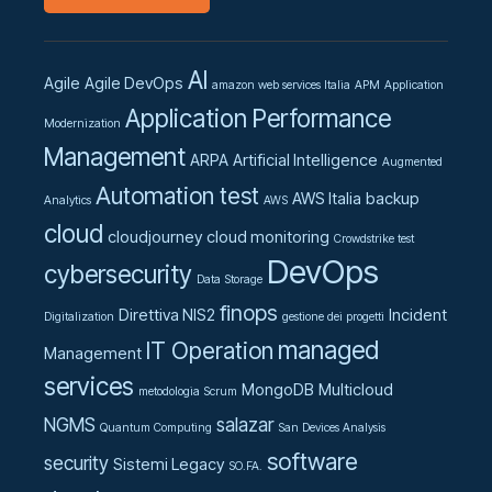
AI
Agile
Agile DevOps
amazon web services Italia
APM
Application
Application Performance
Modernization
Management
ARPA
Artificial Intelligence
Augmented
Automation test
AWS Italia
backup
Analytics
AWS
cloud
cloudjourney
cloud monitoring
Crowdstrike test
DevOps
cybersecurity
Data Storage
finops
Direttiva NIS2
Incident
Digitalization
gestione dei progetti
managed
IT Operation
Management
services
MongoDB
Multicloud
metodologia Scrum
NGMS
salazar
Quantum Computing
San Devices Analysis
software
security
Sistemi Legacy
SO.FA.