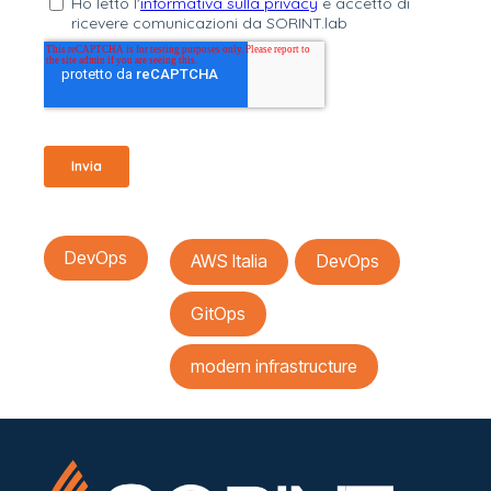
DevOps
AWS Italia
DevOps
GitOps
modern infrastructure