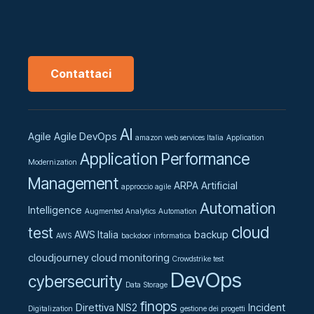
Contattaci
AI
Agile
Agile DevOps
amazon web services Italia
Application
Application Performance
Modernization
Management
ARPA
Artificial
approccio agile
Automation
Intelligence
Augmented Analytics
Automation
cloud
test
AWS Italia
backup
AWS
backdoor informatica
cloudjourney
cloud monitoring
Crowdstrike test
DevOps
cybersecurity
Data Storage
finops
Direttiva NIS2
Incident
Digitalization
gestione dei progetti