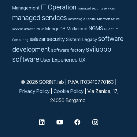
IT Operation
Management
managed security services
managed services
metodologia Scrum
Microsoft Azure
NGMS
MongoDB
Multicloud
modern infrastructure
Quantum
software
salazar
security
Sistemi Legacy
Computing
sviluppo
development
software factory
software
User Experience UX
© 2026 SORINT.lab | P.IVA IT03419770163 |
Privacy Policy
|
Cookie Policy
| Via Zanica, 17,
24050 Bergamo